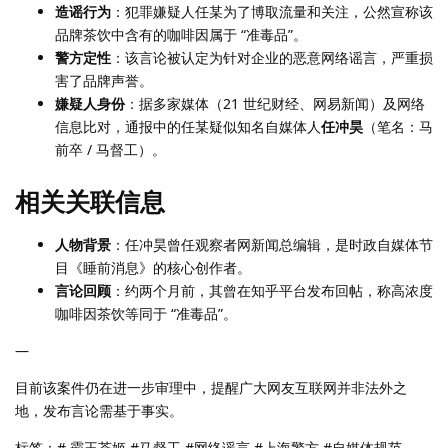
造谣行为
：犯罪嫌疑人任某为了博取流量和关注，公然宣称该
品牌茶饮中含有的咖啡因属于 “准毒品”。
警方定性
：该言论被认定为针对企业的恶意网络谣言，严重损
害了品牌声誉。
嫌疑人身份
：据多家媒体（21 世纪财经、网易新闻）及网络
信息比对，通报中的任某疑似知名自媒体人
任冲昊
（笔名：马
前卒 / 马督工）。
相关关联信息
人物背景
：任冲昊曾任观察者网新闻总编辑，是时政自媒体节
目《睡前消息》的核心创作者。
言论回顾
：约两个月前，其曾在知乎平台发布回帖，称高浓度
咖啡因茶饮等同于 “准毒品”。
—
目前该案件仍在进一步审理中，提醒广大网友互联网并非法外之
地，发布言论需基于事实。
标签：# 霸王茶姬 #马督工 #网络谣言 #上海警方 #自媒体规范