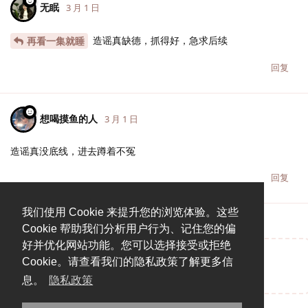
无眠
3 月 1 日
造谣真缺德，抓得好，急求后续
再看一集就睡
回复
想喝摸鱼的人
3 月 1 日
造谣真没底线，进去蹲着不冤
回复
我们使用 Cookie 来提升您的浏览体验。这些
Cookie 帮助我们分析用户行为、记住您的偏
好并优化网站功能。您可以选择接受或拒绝
Cookie。请查看我们的隐私政策了解更多信
说点什么吧...
息。
隐私政策