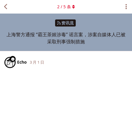
2
/
5
条
资讯流
上海警方通报 “霸王茶姬涉毒” 谣言案，涉案自媒体人已被
采取刑事强制措施
Echo
3 月 1 日