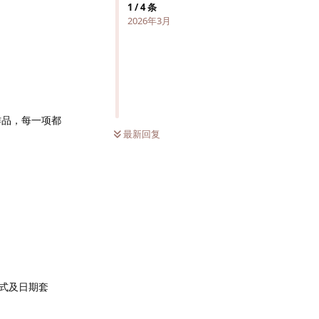
1
/
4
条
2026年3月
格作品，每一项都
最新回复
模式及日期套