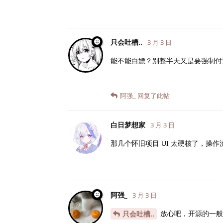
只会吐槽..
3 月 3 日
能不能白嫖？别整半天又是要强制付
阿强_
回复了此帖
白日梦想家
3 月 3 日
那几个怀旧项目 UI 太硬核了，操
阿强_
3 月 3 日
放心吧，开源的一般
只会吐槽..