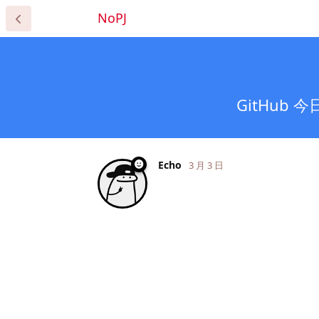
NoPJ
GitHub
Echo
3 月 3 日