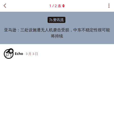
1
/
2
条
资讯流
亚马逊：三处设施遭无人机袭击受损，中东不稳定性很可能
将持续
Echo
3 月 3 日