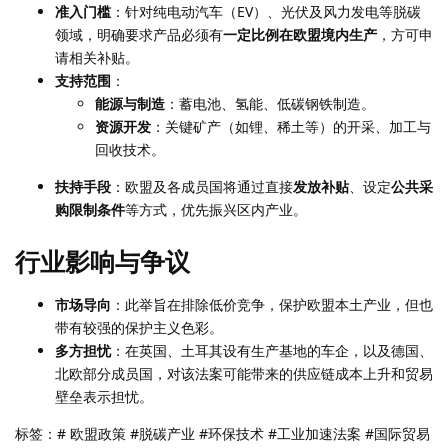
准入门槛
：针对纯电动汽车（EV）、光伏及风力发电等脱碳
领域，明确要求产品必须有
一定比例在欧盟境内生产
，方可申
请相关补贴。
支持范围
：
能源与制造
：蓄电池、氢能、低碳钢铁制造。
资源开发
：关键矿产（如锂、稀土等）的开采、加工与
回收技术。
扶持手段
：欧盟及各成员国将通过直接
发放补贴
、设定
公共采
购限制条件
等方式，优先振兴区内产业。
行业影响与争议
市场导向
：此举旨在排除低价竞争，保护欧盟本土产业，但也
带有较强的保护主义色彩。
多方担忧
：在英国、土耳其设有生产基地的车企，以及德国、
北欧部分成员国，对该法案可能带来的供应链成本上升和贸易
壁垒表示担忧。
标签：# 欧盟政策 #脱碳产业 #环保技术 #工业加速法案 #国际贸易