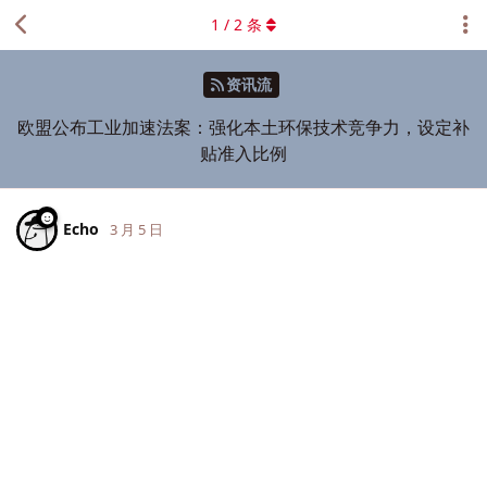
1
/
2
条
资讯流
欧盟公布工业加速法案：强化本土环保技术竞争力，设定补
贴准入比例
Echo
3 月 5 日