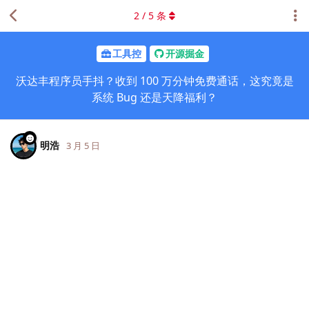
2
/
5
条
工具控
开源掘金
沃达丰程序员手抖？收到 100 万分钟免费通话，这究竟是
系统 Bug 还是天降福利？
明浩
3 月 5 日