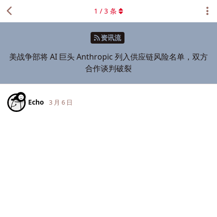
1
/
3
条
资讯流
美战争部将 AI 巨头 Anthropic 列入供应链风险名单，双方
合作谈判破裂
Echo
3 月 6 日