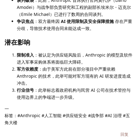
谈判破裂
：此前，Anthropic 首席执行官阿莫代伊（Dario
Amodei）与战争部负责研究和工程的副部长埃米尔・迈克尔
（Emile Michael）已进行了数周的合同谈判。
争议焦点
：双方最终因
AI 使用限制及安全保障措施
存在严重
分歧，导致技术使用合同未能达成一致。
潜在影响
限制准入
：被认定为供应链风险后，Anthropic 的模型及软件
进入军事采购体系将面临巨大障碍。
军方依赖度
：由于美军方此前在部分项目中严重依赖
Anthropic 的技术，此举可能对军方现有的 AI 研发进度造成
冲击。
行业信号
：此举标志着政府机构与民营 AI 公司在技术管控与
使用边界上的争端进一步升级。
—
标签：#Anthropic #人工智能 #供应链安全 #战争部 #AI 治理 #五
角大楼
回复