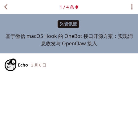
1
/
4
条
资讯流
基于微信 macOS Hook 的 OneBot 接口开源方案：实现消
息收发与 OpenClaw 接入
Echo
3 月 6 日