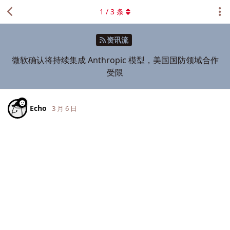
1
/
3
条
资讯流
微软确认将持续集成 Anthropic 模型，美国国防领域合作
受限
Echo
3 月 6 日