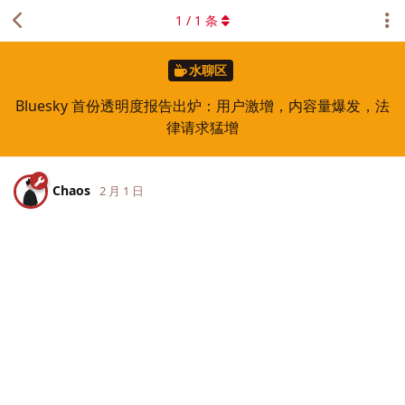
1
/
1
条
水聊区
Bluesky 首份透明度报告出炉：用户激增，内容量爆发，法
律请求猛增
Chaos
2 月 1 日