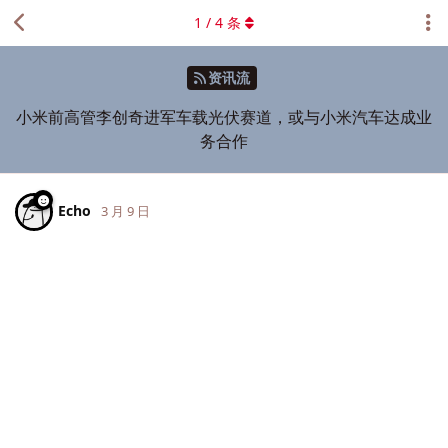
1
/
4
条
资讯流
小米前高管李创奇进军车载光伏赛道，或与小米汽车达成业
务合作
Echo
3 月 9 日