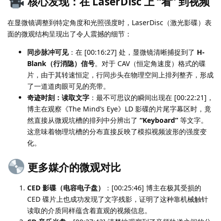
核心发现：在 LaserDisc 上 “看” 到视频
在显微镜调整到特定角度和光照强度时，LaserDisc（激光影碟）表
面的微观结构呈现出了令人震撼的细节：
同步脉冲可见
：在 [00:16:27] 处，显微镜清晰捕捉到了
H-
Blank（行消隐）信号
。对于 CAV（恒定角速度）格式的碟
片，由于其转速恒定，行同步头在物理空间上排列整齐，形成
了一道道肉眼可见的亮带。
奇迹时刻：读取文字
：最不可思议的瞬间出现在 [00:22:21]，
博主在观察《The Mind’s Eye》LD 影碟的片尾字幕区时，竟
然直接从微观坑槽的排列中分辨出了
“Keyboard”
等文字。
这意味着物理坑槽的分布直接反映了模拟视频波形的强度变
化。
更多媒介的微观对比
CED 影碟（电容电子盘）
：[00:25:46] 博主在极其受损的
CED 碟片上也成功发现了文字残影，证明了这种靠机械触针
读取的介质同样蕴含着直观的视频信息。