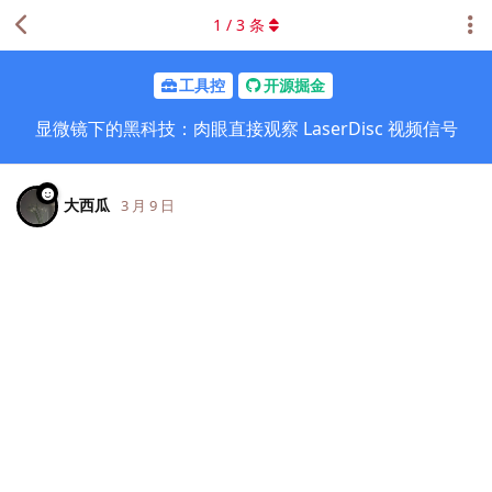
1
/
3
条
工具控
开源掘金
显微镜下的黑科技：肉眼直接观察 LaserDisc 视频信号
大西瓜
3 月 9 日