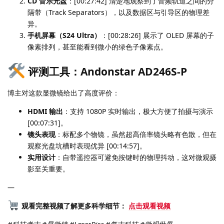
CD 音乐光盘
：[00:27:42] 清楚地观察到了音频轨道之间的分
隔带（Track Separators），以及数据区与引导区的物理差
异。
手机屏幕（S24 Ultra）
：[00:28:26] 展示了 OLED 屏幕的子
像素排列，甚至能看到微小的绿色子像素点。
评测工具：Andonstar AD246S-P
博主对这款显微镜给出了高度评价：
HDMI 输出
：支持 1080P 实时输出，极大方便了拍摄与演示
[00:07:31]。
镜头表现
：标配多个物镜，虽然超高倍率镜头略有色散，但在
观察光盘坑槽时表现优异 [00:14:57]。
实用设计
：自带遥控器可避免按键时的物理抖动，这对微观摄
影至关重要。
—
观看完整视频了解更多科学细节：
点击观看视频