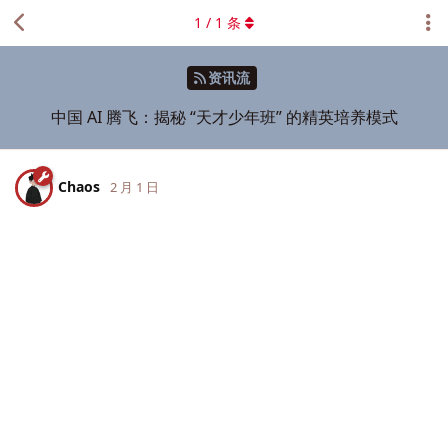
1
/
1
条
资讯流
中国 AI 腾飞：揭秘 “天才少年班” 的精英培养模式
Chaos
2 月 1 日