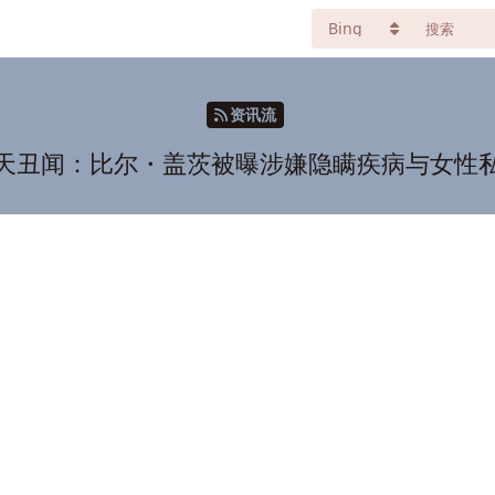
资讯流
天丑闻：比尔・盖茨被曝涉嫌隐瞒疾病与女性