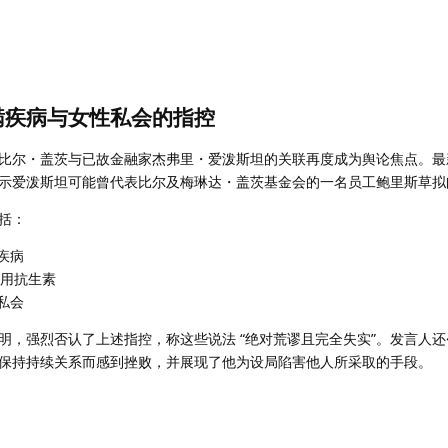
瞒疾病与女性私会的指控
比尔・盖茨与已故金融家杰弗里・爱泼斯坦的关联再度成为舆论焦点。最
示爱泼斯坦可能曾代表比尔及梅琳达・盖茨基金会的一名员工鲍里斯草拟
括：
疾病
服用抗生素
私会
明，强烈否认了上述指控，称这些说法 “绝对荒谬且完全失实”。发言人
保持持续关系而感到挫败，并展现了他为设局陷害他人所采取的手段。