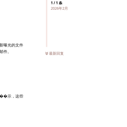
1
/
1
条
2026年2月
新曝光的文件
邮件。
最新回复
还��示，这些
回复