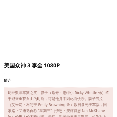
美国众神 3 季全 1080P
简介
历经数年牢狱之灾，影子（瑞奇・惠特尔 Ricky Whittle 饰）终
于迎来重获自由的时刻，可是他并不因此而快乐。妻子劳拉
（艾米莉・布朗宁 Emily Browning 饰）数日前死于车祸，回
家路上又遭遇自称 “星期三”（伊恩・麦柯肖恩 Ian McShane
饰）的男人的不断纠缠。最终，影子受雇于星期三，成为对方