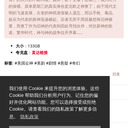
的保镖。原来星期三的真实身份是北欧之神奥丁，由于现代文
明的飞速发展，古老的神祇渐渐被人遗忘，而以手枪、毒品、
娱乐为代表的新神迅速崛起。后者无所不用其极想将旧神驱
逐，而奥丁作为旧神的代表则四处寻找伙伴，对抗新神的欺
凌。繁华时代，神与神的战争拉开序幕……
大小
：133GB
夸克盘
：
直达链接
标签
: #美国众神 #美剧 #剧情 #悬疑 #奇幻
回复
我们使用 Cookie 来提升您的浏览体验。这些
Cookie 帮助我们分析用户行为、记住您的偏
好并优化网站功能。您可以选择接受或拒绝
Cookie。请查看我们的隐私政策了解更多信
说点什么吧...
息。
隐私政策