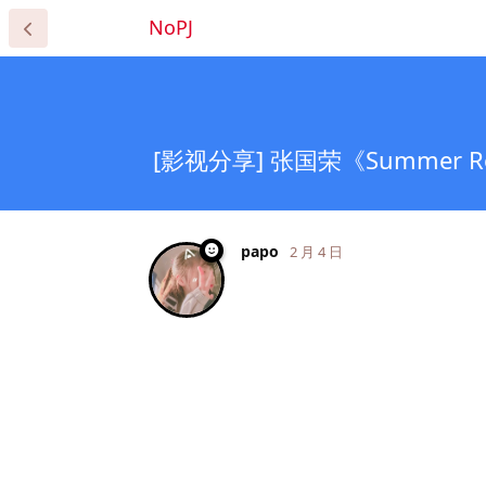
NoPJ
[影视分享] 张国荣《Summer 
papo
2 月 4 日