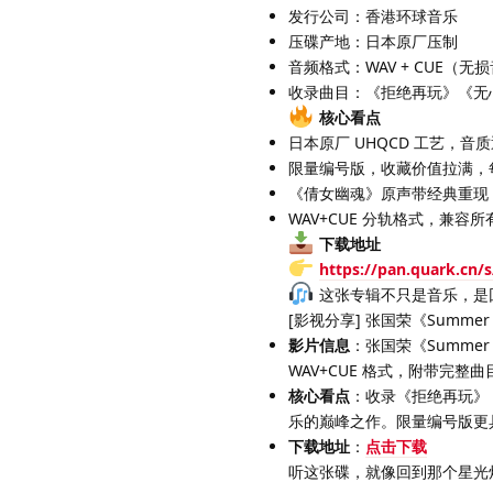
发行公司：香港环球音乐
压碟产地：日本原厂压制
音频格式：WAV + CUE（
收录曲目：《拒绝再玩》《无心
核心看点
日本原厂 UHQCD 工艺，
限量编号版，收藏价值拉满，
《倩女幽魂》原声带经典重现
WAV+CUE 分轨格式，兼
下载地址
https://pan.quark.cn/
这张专辑不只是音乐，是
[影视分享] 张国荣《Summer
影片信息
：张国荣《Summer 
WAV+CUE 格式，附带完整
核心看点
：收录《拒绝再玩》
乐的巅峰之作。限量编号版更
下载地址
：
点击下载
听这张碟，就像回到那个星光熠