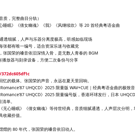
无损音质，完整曲目分轨）
睡眠》《倩女幽魂》《我》《风继续吹》等 20 首经典粤语金曲
音质通透细腻，人声与乐器分离度极高，听感如临现场
每张都有唯一编号，适合资深乐迷与收藏党
，张国荣的嗓音依旧深情入骨，是无数人青春的 BGM
容所有播放器与刻录设备，方便二次备份与分享
s/372dc605df1c
回忆的载体。张国荣的声音，永远在夏天里回响。
 Romance‘87 UHQCD》2025 限量版 WAV+CUE｜经典粤语金曲的极
Romance‘87 UHQCD》2025 限量编号版，香港环球发行，日本 UHQ
曲目清单。
《无心睡眠》《倩女幽魂》等传世经典，音质细腻通透，人声层次分明，
具收藏价值。
熠的 80 年代，张国荣的嗓音依旧动人。