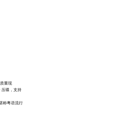
致音质重现
CD 压碟，支持
堪称粤语流行