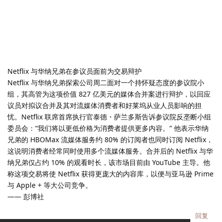
Netflix 与华纳兄弟在参议员面前为交易辩护
Netflix 与华纳兄弟探索公司周二面对一个持怀疑态度的参议院小
组，其高管为这项价值 827 亿美元的媒体合并案进行辩护，以回应
议员对拟议合并及其对流媒体消费者和好莱坞从业人员影响的担
忧。Netflix 联席首席执行官泰德・萨兰多斯告诉参议院反垄断小组
委员会：“我们将以更低价格为消费者提供更多内容。” 他表示华纳
兄弟的 HBOMax 流媒体服务约 80% 的订阅者也同时订阅 Netflix，
这说明消费者经常同时使用多个流媒体服务。合并后的 Netflix 与华
纳兄弟仅占约 10% 的观看时长，该市场目前由 YouTube 主导。他
称这项交易将使 Netflix 获得更庞大的内容库，以便与亚马逊 Prime
与 Apple + 等大公司竞争。
—— 彭博社
回复