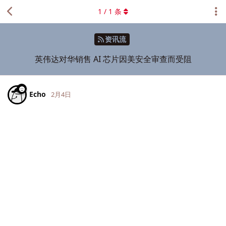
1
/
1
条
资讯流
英伟达对华销售 AI 芯片因美安全审查而受阻
Echo
2月4日