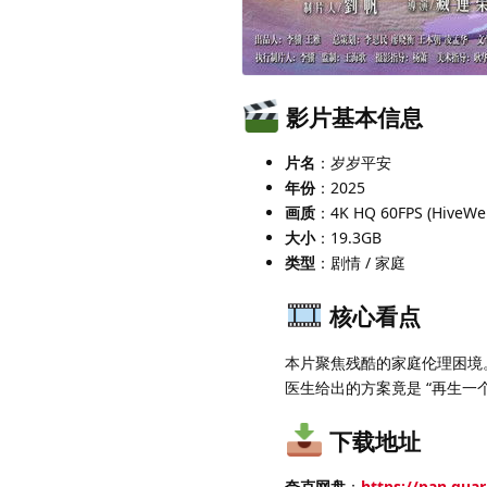
影片基本信息
片名
：岁岁平安
年份
：2025
画质
：4K HQ 60FPS (HiveWe
大小
：19.3GB
类型
：剧情 / 家庭
核心看点
本片聚焦残酷的家庭伦理困境
医生给出的方案竟是 “再生
下载地址
夸克网盘
：
https://pan.qua