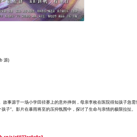
b 源)
。故事源于一场小学田径赛上的意外摔倒，母亲李枚在医院得知孩子急需
一个孩子”。影片在暴雨将至的压抑氛围中，探讨了生命与亲情的极限拉扯。
rk.cn/s/c6977ec9a8e3