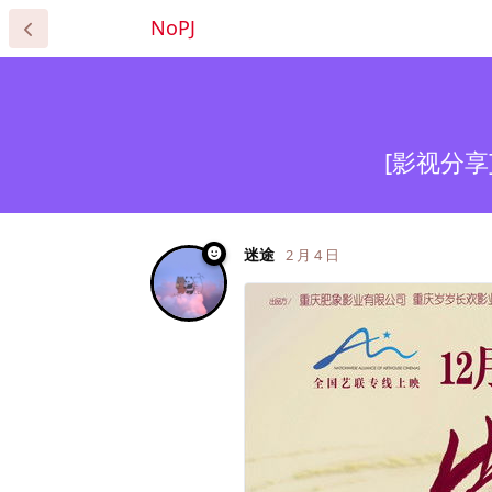
NoPJ
[影视分享] 
迷途
2 月 4 日