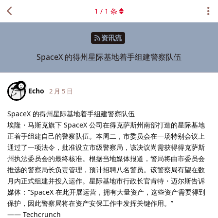
1
/
1
条
资讯流
SpaceX 的得州星际基地着手组建警察队伍
Echo
2 月 5 日
SpaceX 的得州星际基地着手组建警察队伍
埃隆・马斯克旗下 SpaceX 公司在得克萨斯州南部打造的星际基地
正着手组建自己的警察队伍。本周二，市委员会在一场特别会议上
通过了一项法令，批准设立市级警察局，该决议尚需获得得克萨斯
州执法委员会的最终核准。根据当地媒体报道，警局将由市委员会
推选的警察局长负责管理，预计招聘八名警员。该警察局有望在数
月内正式组建并投入运作。星际基地市行政长官肯特・迈尔斯告诉
媒体：“SpaceX 在此开展运营，拥有大量资产，这些资产需要得到
保护，因此警察局将在资产安保工作中发挥关键作用。”
—— Techcrunch