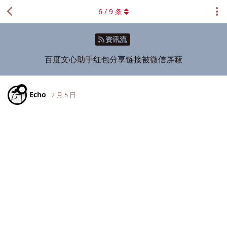
6
/
9
条
资讯流
百度文心助手红包分享链接被微信屏蔽
Echo
2 月 5 日