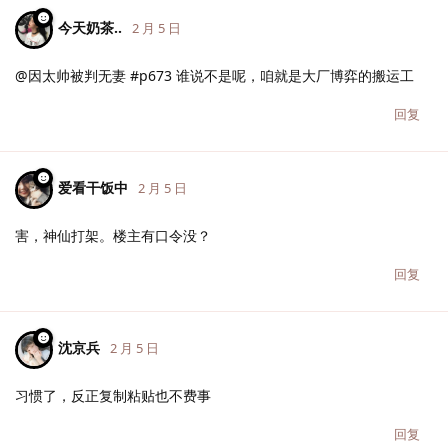
今天奶茶..
2 月 5 日
@因太帅被判无妻 #p673 谁说不是呢，咱就是大厂博弈的搬运工
回复
爱看干饭中
2 月 5 日
害，神仙打架。楼主有口令没？
回复
沈京兵
2 月 5 日
习惯了，反正复制粘贴也不费事
回复