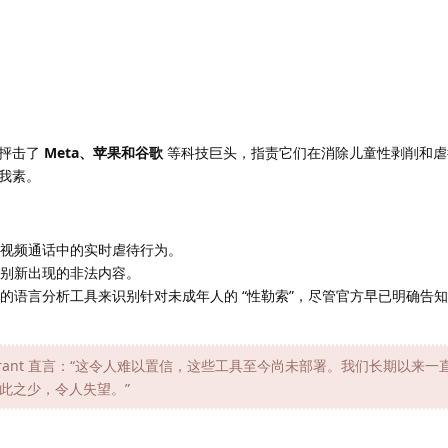
烈抨击了
Meta、苹果和谷歌
等科技巨头，指责它们在消除儿童性剥削和虐
我素。
视频通话中的实时虐待行为。
别新出现的非法内容。
的语言分析工具来识别针对未成年人的 “性勒索”，尽管官方早已明确告
an Grant 直言：“这令人难以置信，这些工具至今尚未部署。我们长期以来
此之少，令人失望。”