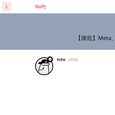
NoPJ
【痛批】Met
Echo
2月5日