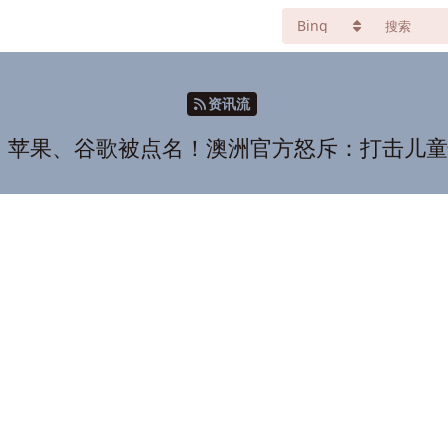
资讯流
a、苹果、谷歌被点名！澳洲官方怒斥：打击儿