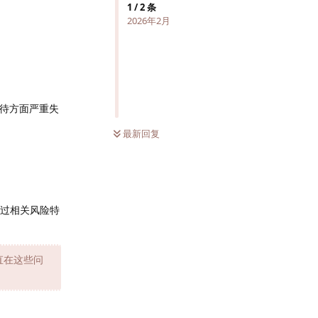
1
/
2
条
2026年2月
待方面严重失
最新回复
知过相关风险特
一直在这些问