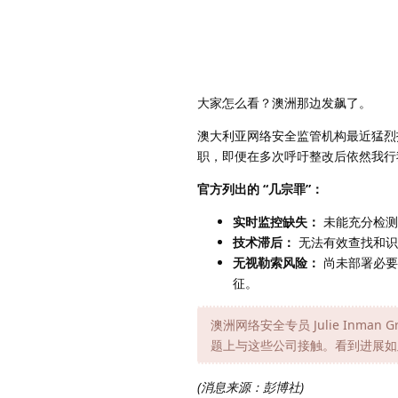
大家怎么看？澳洲那边发飙了。
澳大利亚网络安全监管机构最近猛
职，即便在多次呼吁整改后依然我行
官方列出的 “几宗罪”：
实时监控缺失：
未能充分检测
技术滞后：
无法有效查找和识
无视勒索风险：
尚未部署必要
征。
澳洲网络安全专员 Julie Inm
题上与这些公司接触。看到进展如
(消息来源：彭博社)