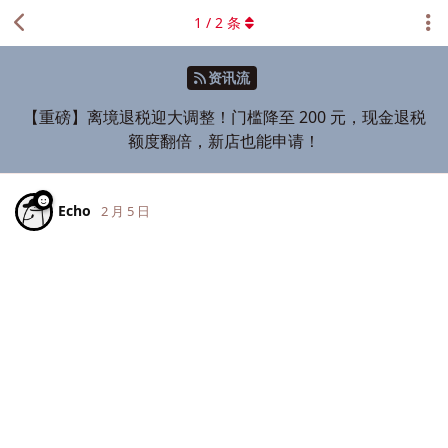
1
/
2
条
资讯流
【重磅】离境退税迎大调整！门槛降至 200 元，现金退税
额度翻倍，新店也能申请！
Echo
2 月 5 日