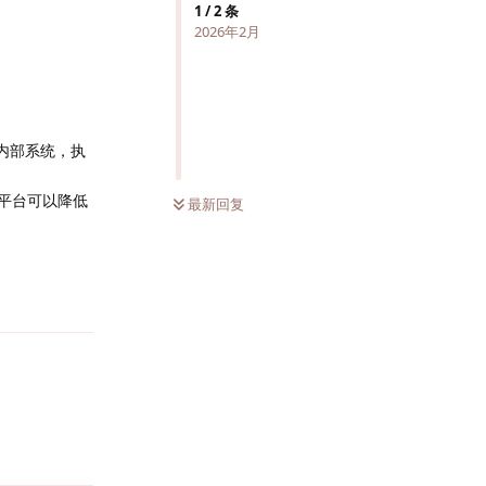
1
/
2
条
2026年2月
入内部系统，执
该平台可以降低
最新回复
回复
回复