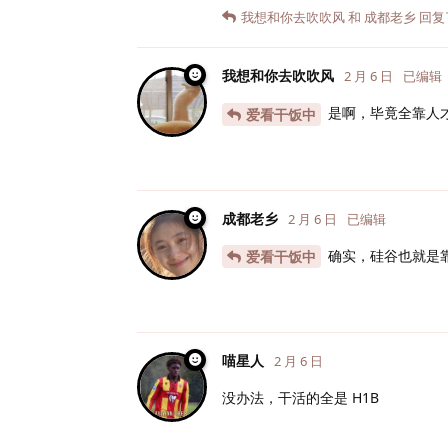
我想和你去吹吹风
和
成都老乡
回复
我想和你去吹吹风
2 月 6 日
已编辑
是啊，毕竟全靠人
爱看干饭中
成都老乡
2 月 6 日
已编辑
确实，硅谷也就是
爱看干饭中
喵星人
2 月 6 日
没办法，干活的全是 H1B