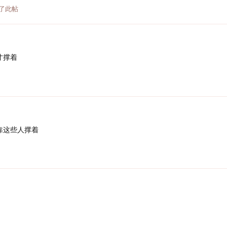
了此帖
才撑着
靠这些人撑着