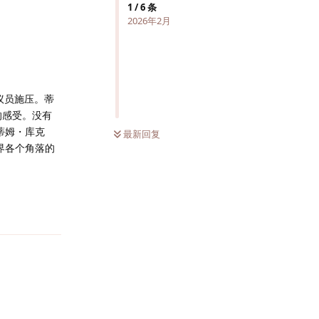
1
/
6
条
2026年2月
议员施压。蒂
的感受。没有
蒂姆・库克
最新回复
界各个角落的
回复
回复