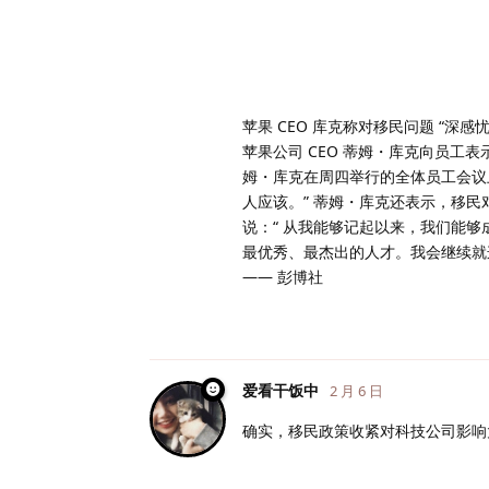
苹果 CEO 库克称对移民问题 “深感忧
苹果公司 CEO 蒂姆・库克向员工
姆・库克在周四举行的全体员工会议
人应该。” 蒂姆・库克还表示，移
说：“ 从我能够记起以来，我们能
最优秀、最杰出的人才。我会继续就
—— 彭博社
爱看干饭中
2 月 6 日
确实，移民政策收紧对科技公司影响