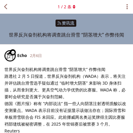
1
/
2
条
资讯流
世界反兴奋剂机构将调查跳台滑雪 “阴茎增大” 作弊传闻
Echo
2月6日
世界反兴奋剂机构将调查跳台滑雪 “阴茎增大” 作弊传闻
路透社 2 月 5 日报道，世界反兴奋剂机构（WADA）表示，将关注
并评估跳台滑雪选手疑似通过 “临时增大阴茎” 来影响 3D 身体扫
描，从而拿到更大、更具空气动力学优势的比赛服。WADA 称，必
要时会研究是否属于兴奋剂范畴。
德国《图片报》称有 “内部说法” 指一些人向阴茎注射透明质酸以改
变测量点。WADA 表示目前没有证据显示该做法存在；国际滑雪和
单板滑雪联合会 FIS 未回应。此前挪威两名奥运奖牌得主因比赛服
裆部缝线被秘密调整，在 2025 年世锦赛后被禁赛 3 个月。
Reuters