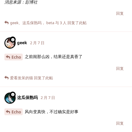
消息来源：彭博社
回复
geek
、
这瓜保熟吗
，
beta
与
3
人
回复了此帖
geek
2 月 7 日
之前闹那么凶，结果还是真香了
Echo
回复
爱看发呆的猫
回复了此帖
这瓜保熟吗
2 月 7 日
风向变真快，不过确实是好事
Echo
回复