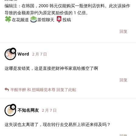
编辑注：在韩国，2000 韩元仅能购买一瓶便利店饮料。此次误操作
导致的金额差异约为原定奖励价值的 1 亿倍。
在花频道
茶馆聊天
投稿
回复
Word
2 月 7 日
这哪是发错奖，这是直接把财神爷家底给搬空了啊
回复
半醒半醉
和
想喝睡觉本尊
回复了此帖
不知名网友
2 月 7 日
这失误也太离谱了，现在转行去交易所上班还来得及吗？
回复