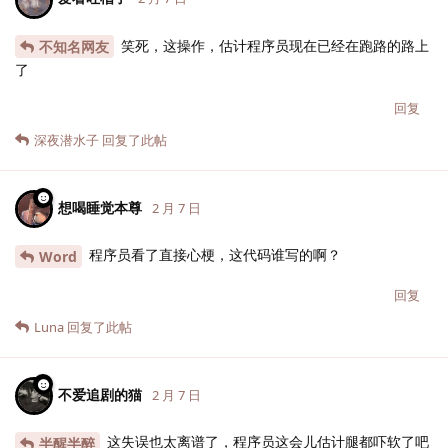
笑死，这操作，估计程序员现在已经在跑路的路上
不知名网友
了
回复
深夜潜水子
回复了此帖
想喝睡觉本尊
2 月 7 日
程序员看了直接心梗，这代码谁写的啊？
Word
回复
Luna
回复了此帖
不爱追剧的猫
2 月 7 日
这失误也太离谱了，程序员这会儿估计腿都吓软了吧
半醒半醉