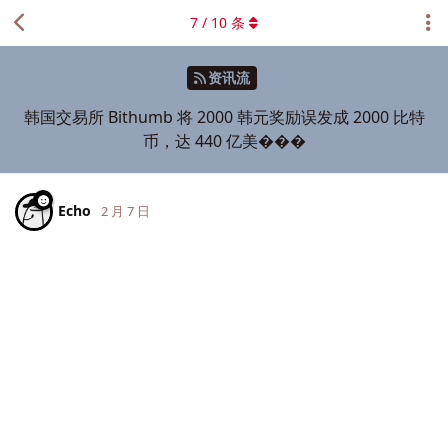
7
/
10
条
资讯流
韩国交易所 Bithumb 将 2000 韩元奖励误发成 2000 比特
币，达 440 亿美���
Echo
2 月 7 日