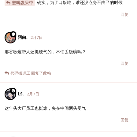
确实，为了口饭吃，谁还没点身不由己的时候
想喝发呆中
回复
阿白.
2月7日
那谷歌这帮人还挺硬气的，不怕丢饭碗吗？
回复
代码搬运工
回复了此帖
LS.
2月7日
这年头大厂员工也挺难，夹在中间两头受气
回复