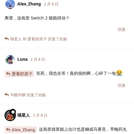
Alex_Zhang
2 月 8 日
离谱，这画质 Switch 2 能跑得动？
回复
喵星人
和
爱看奶茶子
回复了此帖
Luna
2 月 8 日
笑死，我也在等！真的假的啊，心碎了一地
爱看奶茶子
回复
半醒半醉
回复了此帖
喵星人
2 月 8 日
这画质就算能上估计也是糊成马赛克，早晚药丸
Alex_Zhang