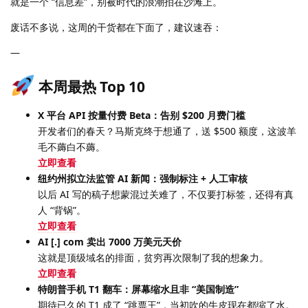
就是一个 “信息差”，别被时代的浪潮拍在沙滩上。
废话不多说，这周的干货都在下面了，建议速吞：
—
本周最热 Top 10
X 平台 API 按量付费 Beta：告别 $200 月费门槛
开发者们的春天？马斯克终于想通了，送 $500 额度，这波羊
毛不薅白不薅。
立即查看
纽约州拟立法监管 AI 新闻：强制标注 + 人工审核
以后 AI 写的稿子想蒙混过关难了，不仅要打标签，还得有真
人 “背锅”。
立即查看
AI [.] com 卖出 7000 万美元天价
这就是顶级域名的排面，贫穷再次限制了我的想象力。
立即查看
特朗普手机 T1 翻车：屏幕缩水且非 “美国制造”
期待已久的 T1 成了 “跳票王”，当初吹的牛皮现在都缩了水。