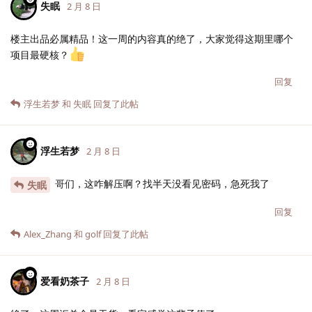
失眠
2 月 8 日
楼主出品必属精品！这一周的内容真的绝了，大家觉得这期里哪个
项目最硬核？
回复
浮生若梦
和
失眠
回复了此帖
浮生若梦
2 月 8 日
哥们，这咋解压啊？找半天没看见密码，急死我了
失眠
回复
Alex_Zhang
和
golf
回复了此帖
爱看奶茶子
2 月 8 日