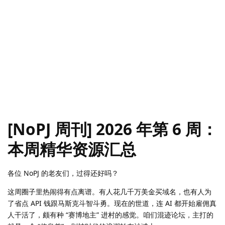
[NoPJ 周刊] 2026 年第 6 周：
本周精华资源汇总
各位 NoPJ 的老友们，过得还好吗？
这周圈子里热闹得有点离谱。有人花几千万美金买域名，也有人为
了省点 API 钱跟马斯克斗智斗勇。现在的世道，连 AI 都开始雇佣真
人干活了，颇有种 “赛博地主” 进村的感觉。咱们混迹论坛，主打的