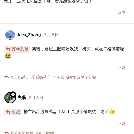
绝了，这周汇总全是干货，看完感觉这辈子值了
回复
Alex_Zhang
2 月 8 日
离谱，这层主眼睛还没我手机亮，就在二楼蹲着呢
浮生若梦
回复
今天奶茶..
、
爱看奶茶子
与
不知名网友
回复了此帖
失眠
2 月 8 日
楼主出品必属精品！AI 工具那个最硬核，绝了
失眠
回复
爱看发呆的猫
回复了此帖