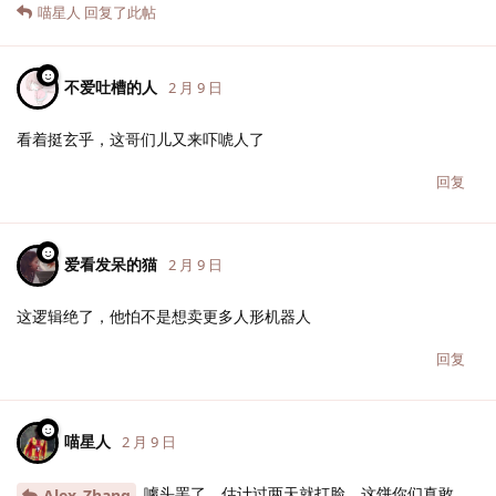
喵星人
回复了此帖
不爱吐槽的人
2 月 9 日
看着挺玄乎，这哥们儿又来吓唬人了
回复
爱看发呆的猫
2 月 9 日
这逻辑绝了，他怕不是想卖更多人形机器人
回复
喵星人
2 月 9 日
噱头罢了，估计过两天就打脸，这饼你们真敢
Alex_Zhang