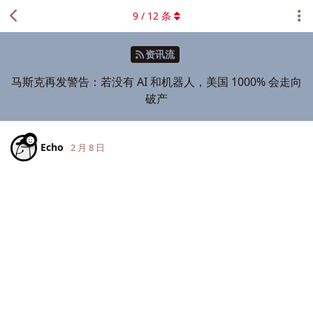
9
/
12
条
资讯流
马斯克再发警告：若没有 AI 和机器人，美国 1000% 会走向
破产
Echo
2 月 8 日