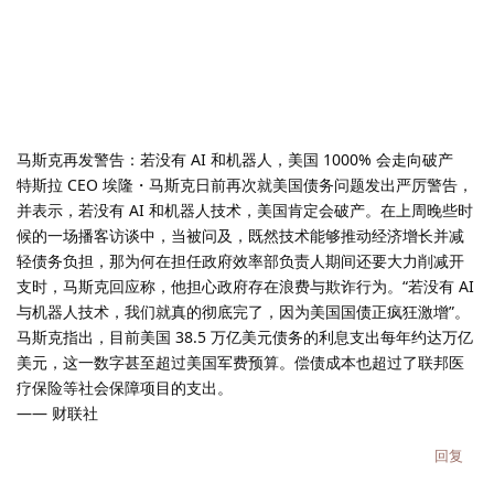
马斯克再发警告：若没有 AI 和机器人，美国 1000% 会走向破产
特斯拉 CEO 埃隆・马斯克日前再次就美国债务问题发出严厉警告，
并表示，若没有 AI 和机器人技术，美国肯定会破产。在上周晚些时
候的一场播客访谈中，当被问及，既然技术能够推动经济增长并减
轻债务负担，那为何在担任政府效率部负责人期间还要大力削减开
支时，马斯克回应称，他担心政府存在浪费与欺诈行为。“若没有 AI
与机器人技术，我们就真的彻底完了，因为美国国债正疯狂激增”。
马斯克指出，目前美国 38.5 万亿美元债务的利息支出每年约达万亿
美元，这一数字甚至超过美国军费预算。偿债成本也超过了联邦医
疗保险等社会保障项目的支出。
—— 财联社
回复