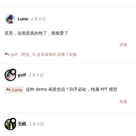
Luna
2 月 9 日
笑死，这画质真的绝了，狠狠爱了
回复
golf
、
阿强_
与
这瓜保熟吗
回复了此帖
golf
2 月 9 日
这种 demo 画质也信？到手必砍，纯属 PPT 模型
Luna
回复
无眠
2 月 9 日