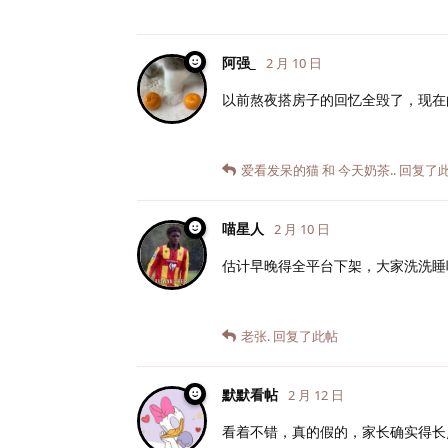
阿强_
2 月 10 日
以前熬夜搭房子的回忆全毁了，现在
爱看发呆的猫
和
今天奶茶..
回复了
喵星人
2 月 10 日
估计早晚得全平台下架，大家洗洗睡
老张.
回复了此帖
默默看帖
2 月 12 日
看着不错，真的假的，家长确实得长