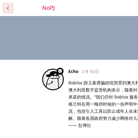
NoPJ
Echo
2 月 10 日
Roblox 因儿童诱骗担忧而受到澳大
澳大利亚数字监管机构表示，随着对平
承诺的情况。“我们仍对 Roblox
格兰特在周一晚些时候的一份声明中表
况，包括引入工具以防止成年人在未
解。随着各国政府努力减少网络对儿童
—— 彭博社