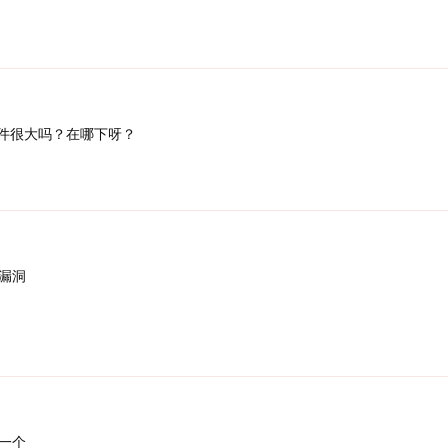
件很大吗？在哪下呀？
漏洞
一个