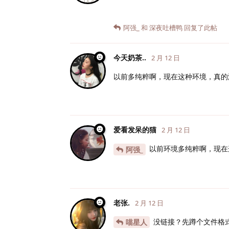
阿强_
和
深夜吐槽鸭
回复了此帖
今天奶茶..
2 月 12 日
以前多纯粹啊，现在这种环境，真的
爱看发呆的猫
2 月 12 日
以前环境多纯粹啊，现在
阿强_
老张.
2 月 12 日
没链接？先蹲个文件格
喵星人