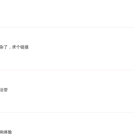
杂了，求个链接
法管
响体验