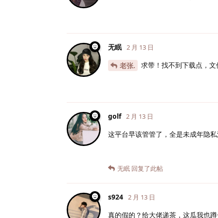
无眠
2 月 13 日
求带！找不到下载点，文
老张.
golf
2 月 13 日
这平台早该管管了，全是未成年隐私
无眠
回复了此帖
s924
2 月 13 日
真的假的？给大佬递茶，这瓜我也蹲