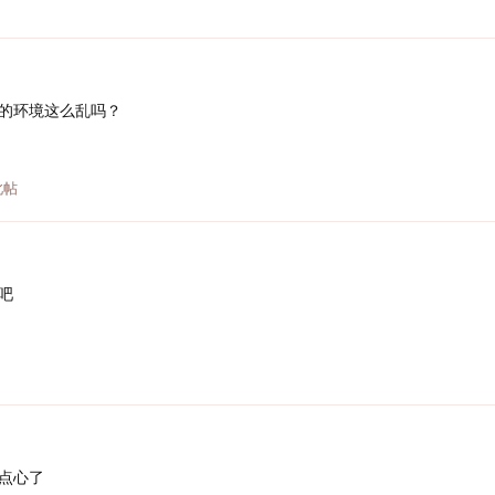
的环境这么乱吗？
此帖
吧
点心了