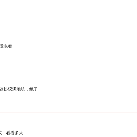
没眼看
这协议满地坑，绝了
式，看看多大