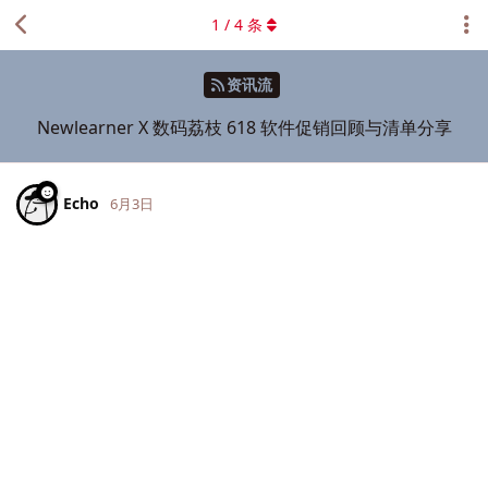
1
/
4
条
资讯流
Newlearner X 数码荔枝 618 软件促销回顾与清单分享
Echo
6月3日