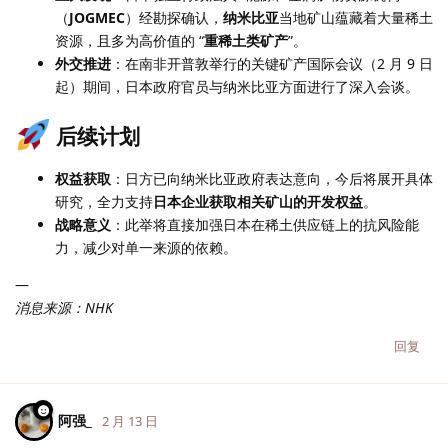
（
JOGMEC
）经勘探确认，
纳米比亚
当地矿山蕴藏着大量稀土
资源，且多为高价值的 “
重稀土类矿产
”。
外交推进
：在南非开普敦举行的关键矿产国际会议（2 月 9 日
起）期间，日本政府官员与纳米比亚方面进行了深入会谈。
后续计划
权益获取
：日方已向纳米比亚政府表达意向，今后将展开具体
研究，全力支持
日本企业获取相关矿山的开发权益
。
战略意义
：此举将直接加强日本在稀土供应链上的抗风险能
力，减少对单一来源的依赖。
—
消息来源：NHK
回复
阿强_
2 月 13 日