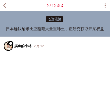
9
/
12
条
资讯流
日本确认纳米比亚蕴藏大量重稀土，正研究获取开采权益
摸鱼的小林
2 月 12 日