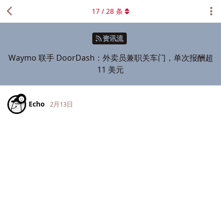
17
/
28
条
资讯流
Waymo 联手 DoorDash：外卖员兼职关车门，单次报酬超
11 美元
Echo
2月13日