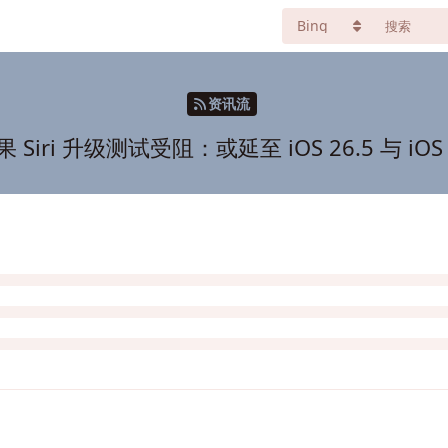
资讯流
果 Siri 升级测试受阻：或延至 iOS 26.5 与 iOS 