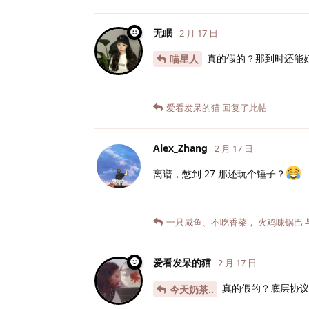
无眠
2 月 17 日
真的假的？那到时还能
喵星人
爱看发呆的猫
回复了此帖
Alex_Zhang
2 月 17 日
离谱，憋到 27 那还玩个锤子？
一只咸鱼
、
不吃香菜
，
火鸡味锅巴
爱看发呆的猫
2 月 17 日
真的假的？底层协议
今天奶茶..