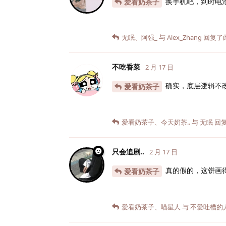
换手机吧，到时电
爱看奶茶子
无眠
、
阿强_
与
Alex_Zhang
回复了
不吃香菜
2 月 17 日
确实，底层逻辑不
爱看奶茶子
爱看奶茶子
、
今天奶茶..
与
无眠
回
只会追剧..
2 月 17 日
真的假的，这饼画
爱看奶茶子
爱看奶茶子
、
喵星人
与
不爱吐槽的