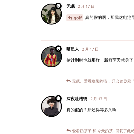
无眠
2 月 17 日
真的假的啊，那我这电池
golf
喵星人
2 月 17 日
估计到时也就那样，新鲜两天就关了
无眠
、
爱看发呆的猫
，
只会追剧君
深夜吐槽鸭
2 月 17 日
真的假的？那还得等多久啊
爱看奶茶子
和
今天奶茶..
回复了此