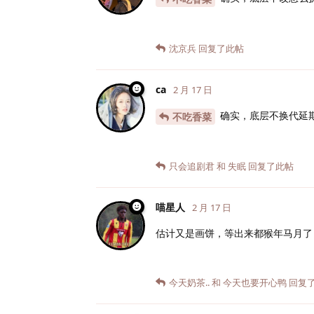
沈京兵
回复了此帖
ca
2 月 17 日
确实，底层不换代延
不吃香菜
只会追剧君
和
失眠
回复了此帖
喵星人
2 月 17 日
估计又是画饼，等出来都猴年马月了
今天奶茶..
和
今天也要开心鸭
回复