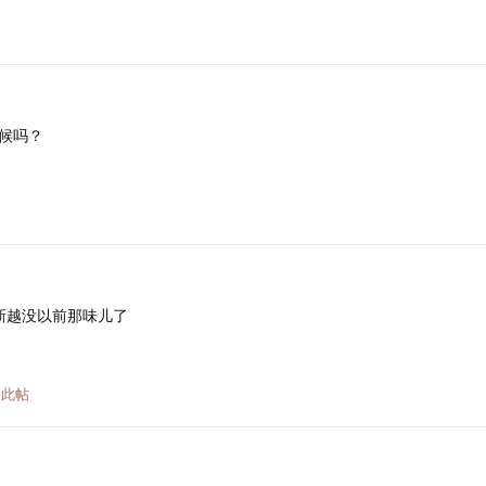
候吗？
新越没以前那味儿了
此帖