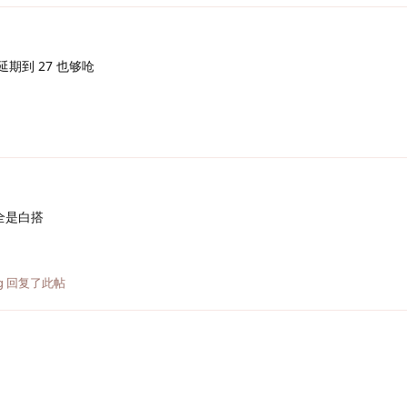
延期到 27 也够呛
全是白搭
g
回复了此帖