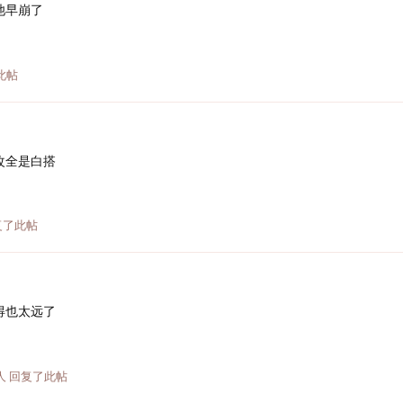
池早崩了
此帖
改全是白搭
复了此帖
得也太远了
人
回复了此帖