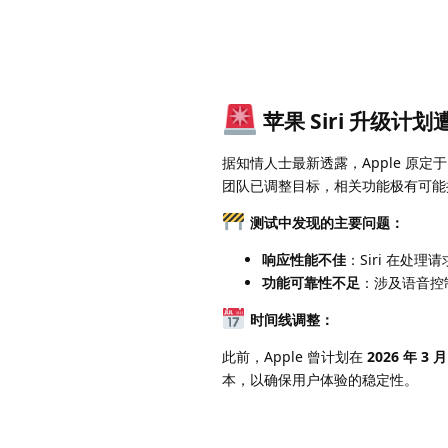
苹果 Siri 升级计
据知情人士最新透露，Apple 原定
团队已调整目标，相关功能极有可
测试中发现的主要问题：
响应性能不佳
：Siri 在处
功能可靠性不足
：涉及语音控
时间线调整：
此前，Apple 曾计划在
2026 年 3 月
本，以确保用户体验的稳定性。