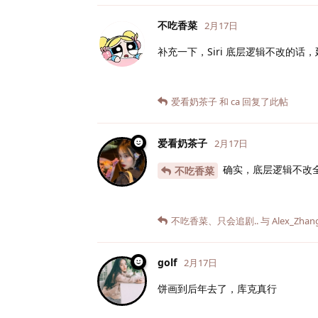
不吃香菜
2月17日
补充一下，Siri 底层逻辑不改的话，
爱看奶茶子
和
ca
回复了此帖
爱看奶茶子
2月17日
确实，底层逻辑不改
不吃香菜
不吃香菜
、
只会追剧..
与
Alex_Zhan
golf
2月17日
饼画到后年去了，库克真行