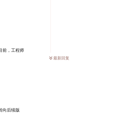
。目前，工程师
最新回复
已转向后续版
回复