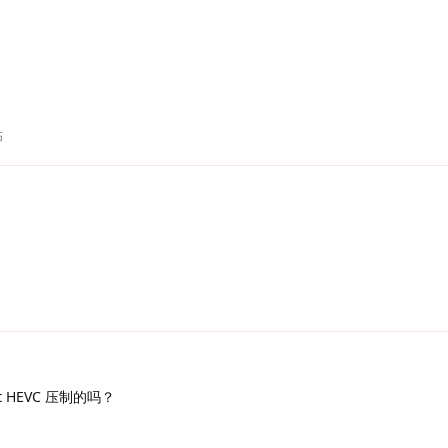
帖
t HEVC 压制的吗？