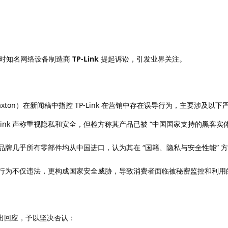
布对知名网络设备制造商
TP-Link
提起诉讼，引发业界关注。
xton）在新闻稿中指控 TP-Link 在营销中存在误导行为，主要涉及以下
-Link 声称重视隐私和安全，但检方称其产品已被 “中国国家支持的黑客实
品牌几乎所有零部件均从中国进口，认为其在 “国籍、隐私与安全性能” 
行为不仅违法，更构成国家安全威胁，导致消费者面临被秘密监控和利用
速做出回应，予以坚决否认：