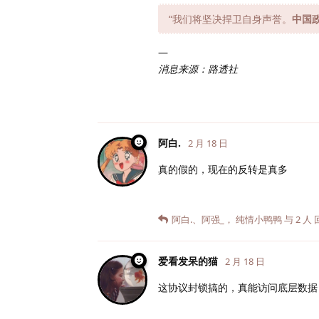
“我们将坚决捍卫自身声誉。
中国
—
消息来源：路透社
阿白.
2 月 18 日
真的假的，现在的反转是真多
阿白.
、
阿强_
，
纯情小鸭鸭
与
2
人
爱看发呆的猫
2 月 18 日
这协议封锁搞的，真能访问底层数据