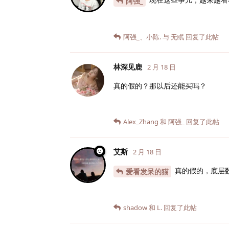
阿强_
阿强_
、
小陈.
与
无眠
回复了此帖
林深见鹿
2 月 18 日
真的假的？那以后还能买吗？
Alex_Zhang
和
阿强_
回复了此帖
艾斯
2 月 18 日
真的假的，底层
爱看发呆的猫
shadow
和
L.
回复了此帖