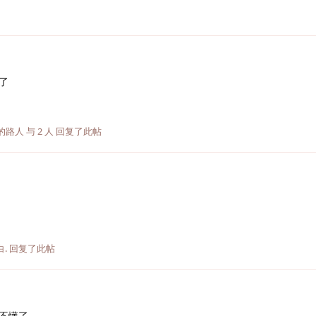
了
的路人
与
2
人
回复了此帖
白.
回复了此帖
不懂了