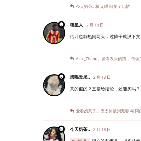
今天奶茶..
和
无眠
回复了此帖
喵星人
2 月 18 日
估计也就热闹两天，过阵子就没下文
Alex_Zhang
、
爱看发呆的猫
，
低调
想喝发呆..
2 月 18 日
真的假的？直接给结论，还能买吗？
爱看奶茶子
、
因太帅被判无妻
与
阿
今天奶茶..
2 月 18 日
现在这些事儿，越来越看