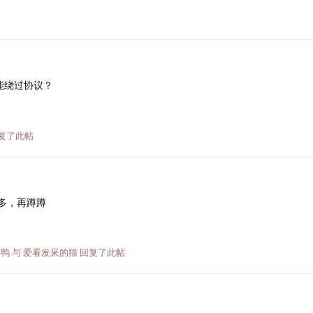
能绕过协议？
复了此帖
多，再蹲蹲
心鸭
与
爱看发呆的猫
回复了此帖