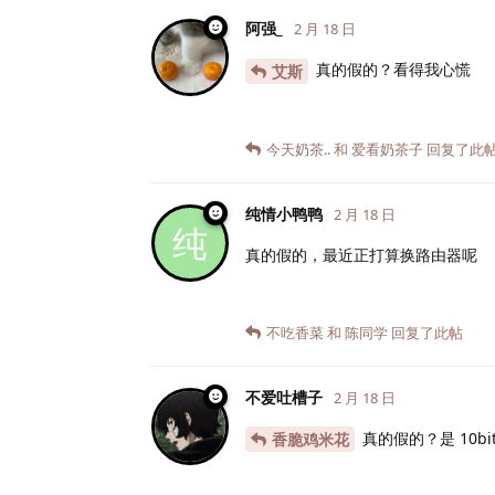
阿强_
2 月 18 日
真的假的？看得我心慌
艾斯
今天奶茶..
和
爱看奶茶子
回复了此
纯情小鸭鸭
2 月 18 日
纯
真的假的，最近正打算换路由器呢
不吃香菜
和
陈同学
回复了此帖
不爱吐槽子
2 月 18 日
真的假的？是 10bi
香脆鸡米花