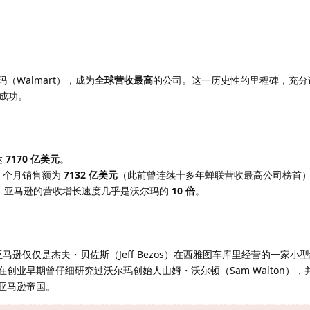
（Walmart），成为
全球营收最高
的公司。这一历史性的里程碑，充分
成功。
达
7170 亿美元
。
12 个月销售额为
7132 亿美元
（此前曾连续十多年蝉联营收最高公司榜首
年里，亚马逊的营收增长速度几乎是沃尔玛的
10 倍
。
，亚马逊仅仅是杰夫・贝佐斯（Jeff Bezos）在西雅图车库里经营的一家小
创业早期曾仔细研究过沃尔玛创始人山姆・沃尔顿（Sam Walton），
亚马逊帝国。