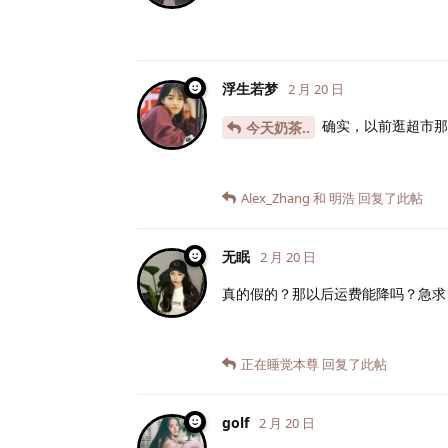
浮生若梦
2 月 20 日
确实，以前逛超市那
今天奶茶..
Alex_Zhang
和
明浩
回复了此帖
无眠
2 月 20 日
真的假的？那以后运费能降吗？急求
正在睡觉本尊
回复了此帖
golf
2 月 20 日