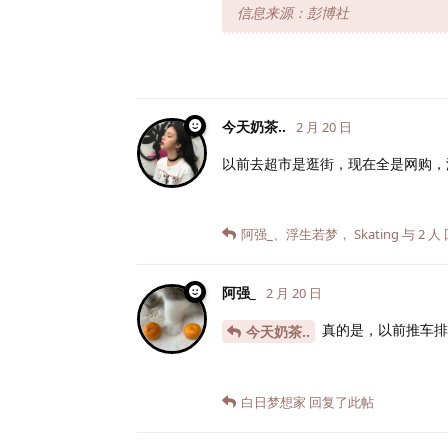
信息来源：彭博社
今天奶茶..
2 月 20 日
以前去超市是逛街，现在全是网购，
阿强_
、
浮生若梦
，
Skating
与
2
人
阿强_
2 月 20 日
真的是，以前推车排
今天奶茶..
白日梦想家
回复了此帖