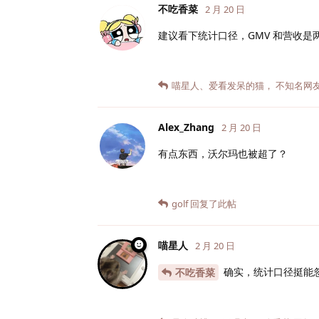
不吃香菜
2 月 20 日
建议看下统计口径，GMV 和营收是
喵星人
、
爱看发呆的猫
，
不知名网
Alex_Zhang
2 月 20 日
有点东西，沃尔玛也被超了？
golf
回复了此帖
喵星人
2 月 20 日
确实，统计口径挺能
不吃香菜