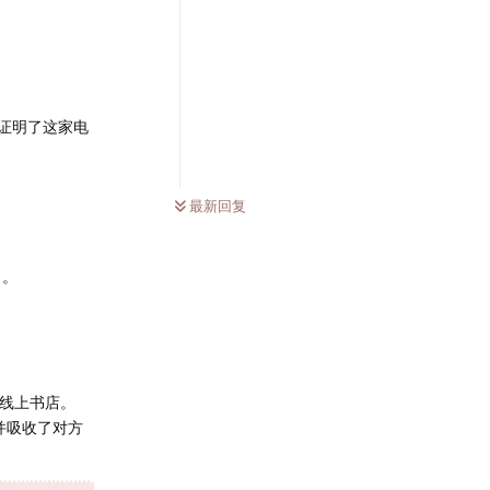
证明了这家电
最新回复
）。
型线上书店。
并吸收了对方