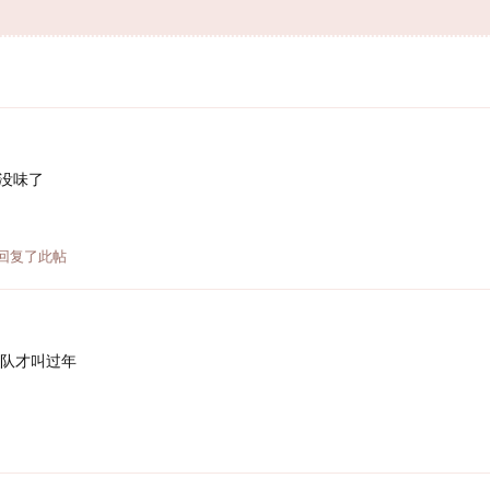
没味了
回复了此帖
队才叫过年