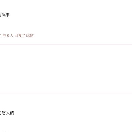
两码事
友
与
3
人
回复了此帖
忽悠人的