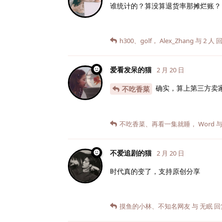
谁统计的？算没算退货率那摊烂账？
h300
、
golf
，
Alex_Zhang
与
2
人
回
爱看发呆的猫
2 月 20 日
确实，算上第三方卖家 
不吃香菜
不吃香菜
、
再看一集就睡
，
Word
不爱追剧的猫
2 月 20 日
时代真的变了，支持原创分享
摸鱼的小林
、
不知名网友
与
无眠
回