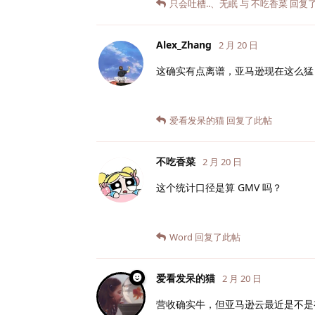
只会吐槽..
、
无眠
与
不吃香菜
回复
Alex_Zhang
2 月 20 日
这确实有点离谱，亚马逊现在这么猛
爱看发呆的猫
回复了此帖
不吃香菜
2 月 20 日
这个统计口径是算 GMV 吗？
Word
回复了此帖
爱看发呆的猫
2 月 20 日
营收确实牛，但亚马逊云最近是不是