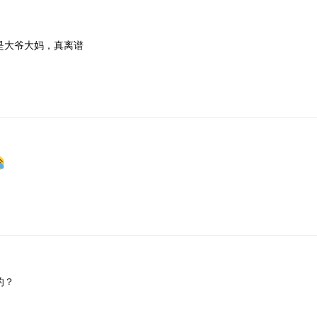
是大爷大妈，真离谱
的？