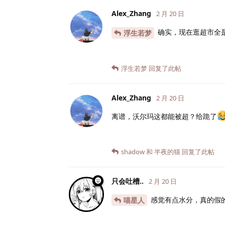
Alex_Zhang
2 月 20 日
确实，现在逛超市全
浮生若梦
浮生若梦
回复了此帖
Alex_Zhang
2 月 20 日
离谱，沃尔玛这都能被超？给跪了
shadow
和
半夜的猫
回复了此帖
只会吐槽..
2 月 20 日
感觉有点水分，真的假
喵星人