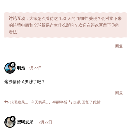
—
讨论互动
：大家怎么看待这 150 天的 “临时” 关税？会对接下来
的跨境电商和全球贸易产生什么影响？欢迎在评论区留下你的
看法！
回复
明浩
2月22日
这波物价又要涨了吧？
回复
想喝发呆..
、
今天奶茶..
，
半醒半醉
与
失眠
回复了此帖
想喝发呆..
2月22日