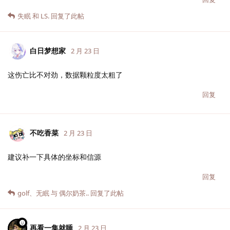
失眠
和
LS.
回复了此帖
白日梦想家
2 月 23 日
这伤亡比不对劲，数据颗粒度太粗了
回复
不吃香菜
2 月 23 日
建议补一下具体的坐标和信源
回复
golf
、
无眠
与
偶尔奶茶..
回复了此帖
再看一集就睡
2 月 23 日