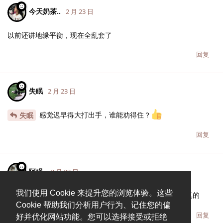
今天奶茶..
2 月 23 日
以前还讲地缘平衡，现在全乱套了
回复
失眠
2 月 23 日
感觉迟早得大打出手，谁能劝得住？
失眠
回复
阿强_
2 月 23 日
我们使用 Cookie 来提升您的浏览体验。这些
真打起来了吗？新闻总这么反转，哪句才是真的
浮生若梦
Cookie 帮助我们分析用户行为、记住您的偏
回复
好并优化网站功能。您可以选择接受或拒绝