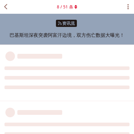
8
/
51
条
资讯流
巴基斯坦深夜突袭阿富汗边境，双方伤亡数据大曝光！