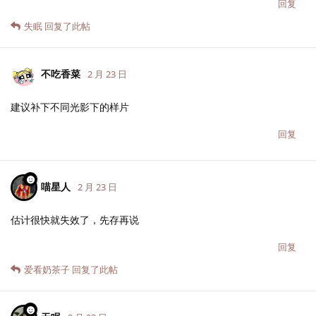
回复
失眠
回复了此帖
不吃香菜
2 月 23 日
建议补下不同光影下的样片
回复
喵星人
2 月 23 日
估计很快就失效了，先存再说
回复
爱看奶茶子
回复了此帖