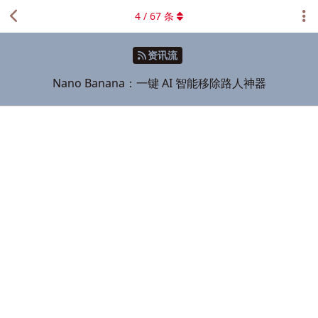
4
/
67
条
资讯流
Nano Banana：一键 AI 智能移除路人神器