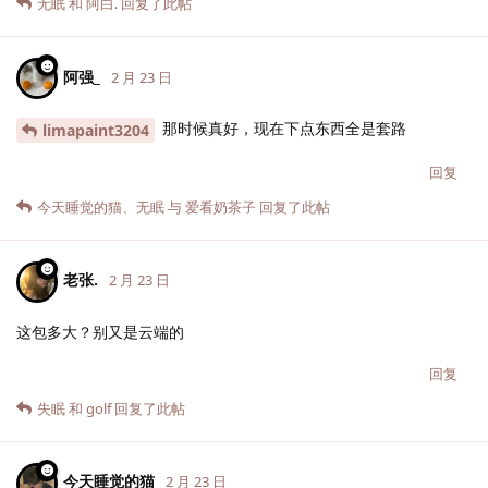
无眠
和
阿白.
回复了此帖
阿强_
2 月 23 日
那时候真好，现在下点东西全是套路
limapaint3204
回复
今天睡觉的猫
、
无眠
与
爱看奶茶子
回复了此帖
老张.
2 月 23 日
这包多大？别又是云端的
回复
失眠
和
golf
回复了此帖
今天睡觉的猫
2 月 23 日