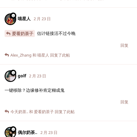
喵星人
2 月 23 日
估计链接活不过今晚
爱看奶茶子
回复
Alex_Zhang
和
喵星人
回复了此帖
golf
2 月 23 日
一键移除？边缘修补肯定糊成鬼
回复
今天奶茶..
和
爱看奶茶子
回复了此帖
偶尔奶茶..
2 月 23 日