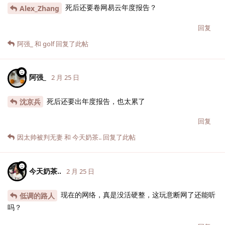
死后还要卷网易云年度报告？
Alex_Zhang
回复
阿强_
和
golf
回复了此帖
阿强_
2 月 25 日
死后还要出年度报告，也太累了
沈京兵
回复
因太帅被判无妻
和
今天奶茶..
回复了此帖
今天奶茶..
2 月 25 日
现在的网络，真是没活硬整，这玩意断网了还能听
低调的路人
吗？