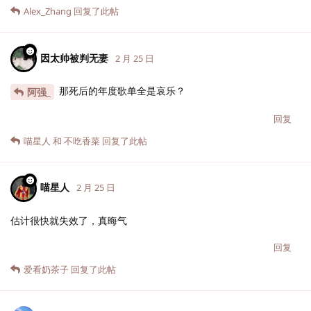
Alex_Zhang
回复了此帖
因太帅被判无妻
2 月 25 日
那死后的年度歌单全是哀乐？
阿强_
回复
喵星人
和
不吃香菜
回复了此帖
喵星人
2 月 25 日
估计很快就失效了，真晦气
回复
爱看奶茶子
回复了此帖