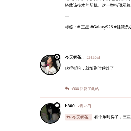
搭载该技术的新机。这一举措预示着
—
标签：# 三星 #GalaxyS26 #硅
今天奶茶..
2月26日
吹得挺响，就怕到时候炸了
h300
回复了此帖
h300
2月26日
看个乐呵得了，三星
今天奶茶..