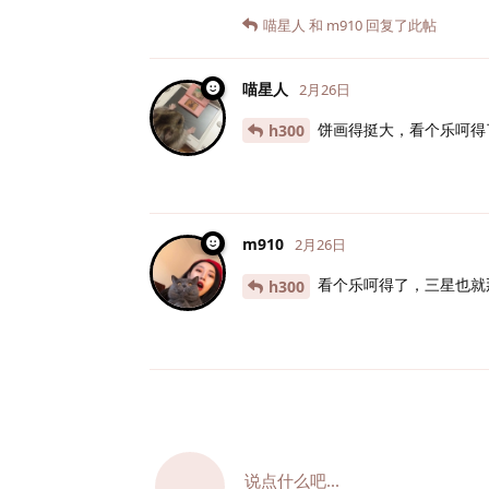
喵星人
和
m910
回复了此帖
喵星人
2月26日
饼画得挺大，看个乐呵得
h300
m910
2月26日
看个乐呵得了，三星也就
h300
说点什么吧...