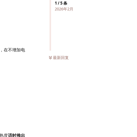
1
/
5
条
2026年2月
，在不增加电
最新回复
熟度
适时推出