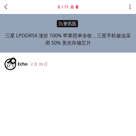
8
/
11
条
资讯流
三星 LPDDR5X 涨价 100% 苹果照单全收，三星手机被迫采
用 50% 美光存储芯片
Echo
2 月 26 日