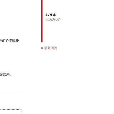
4
/
9
条
2026年2月
突破了传统矩
最新回复
踪效果。