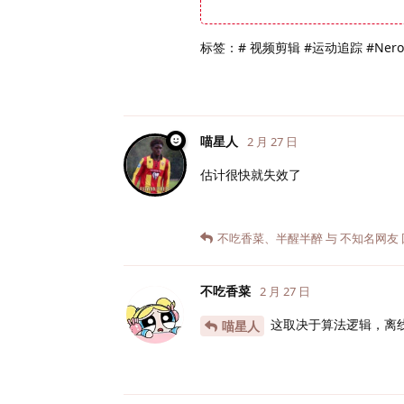
标签：# 视频剪辑 #运动追踪 #Nero
喵星人
2 月 27 日
估计很快就失效了
不吃香菜
、
半醒半醉
与
不知名网友
不吃香菜
2 月 27 日
这取决于算法逻辑，离
喵星人