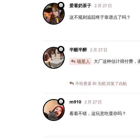
爱看奶茶子
2 月 27 日
这不规则追踪终于靠谱点了吗？
半醒半醉
2 月 27 日
大厂这种估计得付费，
喵星人
不吃香菜
和
无眠
回复了此帖
m910
2 月 27 日
看着不错，这玩意吃显存吗？