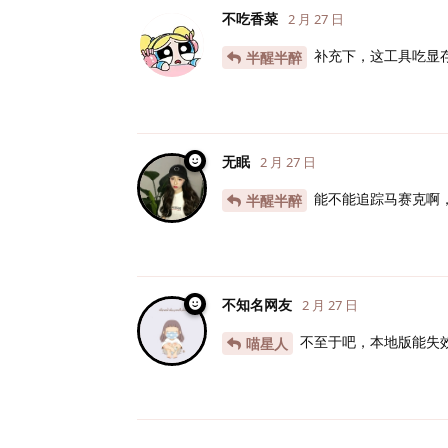
不吃香菜
2 月 27 日
补充下，这工具吃显
半醒半醉
无眠
2 月 27 日
能不能追踪马赛克啊
半醒半醉
不知名网友
2 月 27 日
不至于吧，本地版能失
喵星人