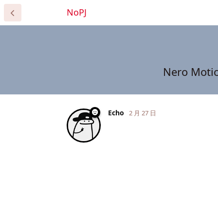
NoPJ
Nero M
Echo
2 月 27 日