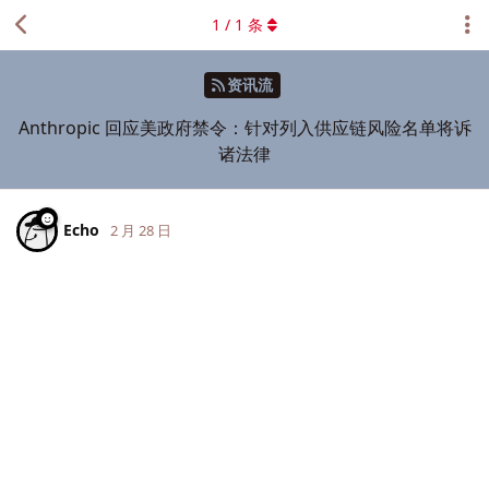
1
/
1
条
资讯流
Anthropic 回应美政府禁令：针对列入供应链风险名单将诉
诸法律
Echo
2 月 28 日