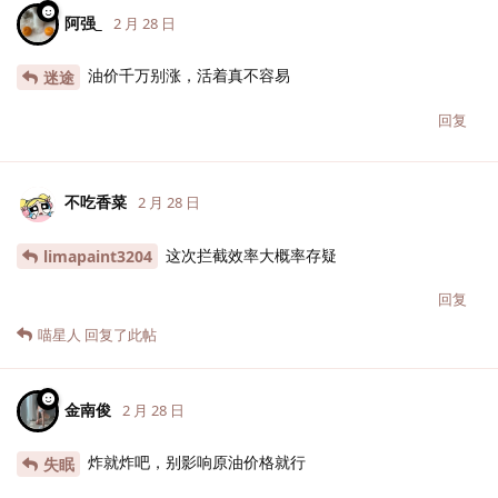
阿强_
2 月 28 日
油价千万别涨，活着真不容易
迷途
回复
不吃香菜
2 月 28 日
这次拦截效率大概率存疑
limapaint3204
回复
喵星人
回复了此帖
金南俊
2 月 28 日
炸就炸吧，别影响原油价格就行
失眠