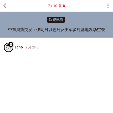
7
/
10
条
资讯流
中东局势突发：伊朗对以色列及美军多处基地发动空袭
Echo
2 月 28 日