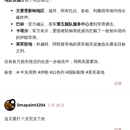
主要受影响地区
：迪拜、阿布扎比、多哈、利雅得等地均传出
爆炸声。
巴林
：官方确认，美军
第五舰队服务中心
遭到导弹袭击。
卡塔尔
：军方表示，爱国者防御系统成功拦截了一枚射向境内
的伊朗导弹。
美军驻地
：科威特、阿联酋等地的美军相关设施也在袭击目标
之列。
目前各方损失情况仍在进一步核实中，局势高度紧张。
标签：# 中东局势 #伊朗 #以色列 #国际新闻 #美军基地
回复
limapaint3204
2 月 28 日
这又要打？没完没了的
回复